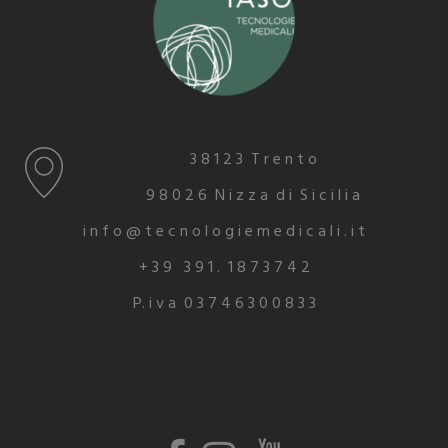
3 8 1 2 3 T r e n t o
9 8 0 2 6 N i z z a d i S i c i l i a
i n f o @ t e c n o l o g i e m e d i c a l i . i t
+ 3 9 3 9 1 . 1 8 7 3 7 4 2
P. i v a 0 3 7 4 6 3 0 0 8 3 3