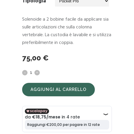
Tipologia
a
164,00 €
Solenoide a 2 bobine facile da applicare sia
sulle articolazioni che sulla colonna
vertebrale. La custodia è lavabile e si utilizza
preferibilmente in coppia.
75,00
€
Solenoidi
per
AGGIUNGI AL CARRELLO
Magnum
quantity