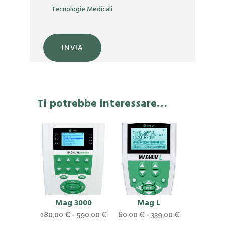
Tecnologie Medicali
Ti potrebbe interessare…
Questo
Questo
Mag 3000
Mag L
prodotto
prodotto
Fascia
Fascia
180,00
€
-
590,00
€
60,00
€
-
339,00
€