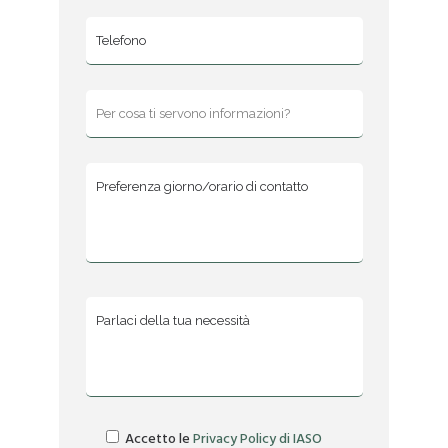
Si prega di lasciare vuoto questo campo.
Accetto le
Privacy Policy di IASO