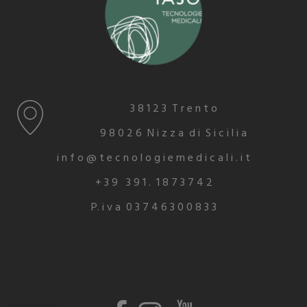
3 8 1 2 3 T r e n t o
9 8 0 2 6 N i z z a d i S i c i l i a
i n f o @ t e c n o l o g i e m e d i c a l i . i t
+ 3 9 3 9 1 . 1 8 7 3 7 4 2
P. i v a 0 3 7 4 6 3 0 0 8 3 3