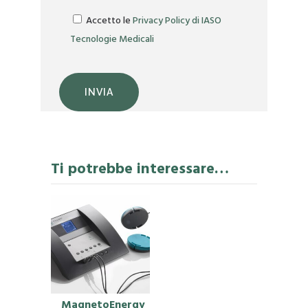
Si prega di lasciare vuoto questo campo.
Accetto le
Privacy Policy di IASO
Tecnologie Medicali
Ti potrebbe interessare…
Questo
MagnetoEnergy