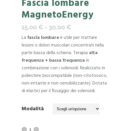
Fascia lombare
MagnetoEnergy
Fascia
15,00
€
-
30,00
€
di
La
fascia lombare
è utile per trattare
prezzo:
lesioni o dolori muscolari concentrati nella
da
parte bassa della schiena. Terapia
alta
15,00 €
frequenza + bassa frequenza
in
a
combinazione con i solenoidi. Realizzato in
30,00 €
poliestere biocompatibile (non-citotossico,
non-irritante e non-sensibilizzante). Dotata
di elastici per il fissaggio dei solenoidi.
Modalità
Fascia