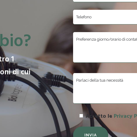
bio?
tro 1
oni di cui
Si prega di lasciare vuo
Accetto le
Privacy 