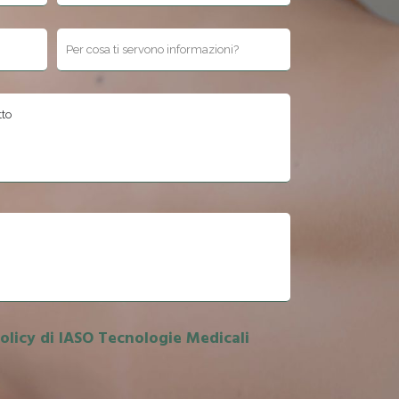
to questo campo.
Policy di IASO Tecnologie Medicali