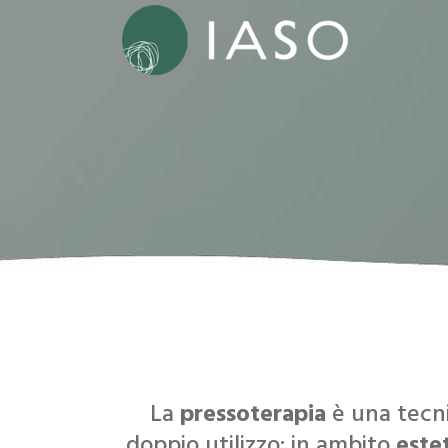
La
pressoterapia
è una tecni
doppio utilizzo: in ambito
este