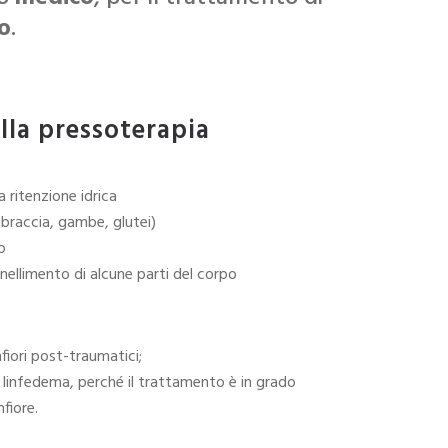
co
.
lla pressoterapia
a ritenzione idrica
. braccia, gambe, glutei)
o
snellimento di alcune parti del corpo
fiori post-traumatici;
i linfedema, perché il trattamento è in grado
nfiore.