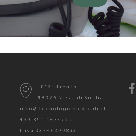
3 8 1 2 3 T r e n t o
9 8 0 2 6 N i z z a d i S i c i l i a
i n f o @ t e c n o l o g i e m e d i c a l i . i t
+ 3 9 3 9 1 . 1 8 7 3 7 4 2
P. i v a 0 3 7 4 6 3 0 0 8 3 3