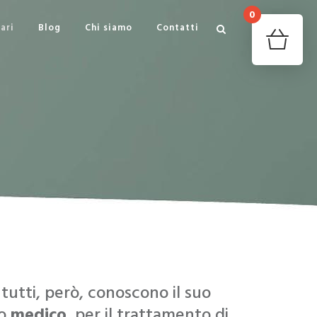
0
Il tuo c
ari
Blog
Chi siamo
Contatti
Ret
tutti, però, conoscono il suo
to
medico
, per il trattamento di