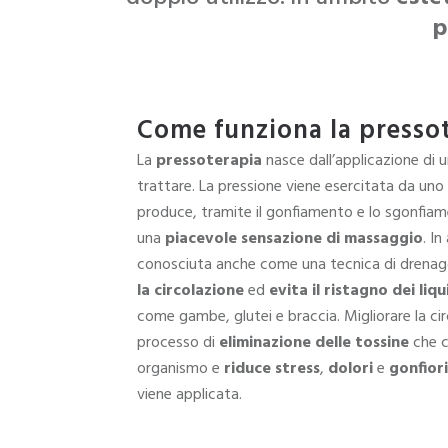
p
Come funziona la presso
La
pressoterapia
nasce dall’applicazione di 
trattare. La pressione viene esercitata da un
produce, tramite il gonfiamento e lo sgonfiame
una
piacevole sensazione di massaggio
. I
conosciuta anche come una tecnica di drenagg
la circolazione
ed
evita il ristagno dei liqu
come gambe, glutei e braccia. Migliorare la cir
processo di
eliminazione delle tossine
che c
organismo e
riduce stress
,
dolori
e
gonfiori
viene applicata.