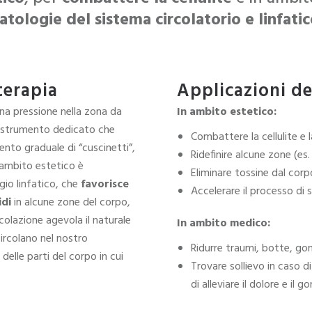
atologie del sistema circolatorio e linfati
terapia
Applicazioni de
una pressione nella zona da
In ambito estetico:
o strumento dedicato che
Combattere la cellulite e l
nto graduale di “cuscinetti”,
Ridefinire alcune zone (es
n ambito estetico è
Eliminare tossine dal corp
io linfatico, che
favorisce
Accelerare il processo di 
idi
in alcune zone del corpo,
colazione agevola il naturale
In ambito medico:
ircolano nel nostro
Ridurre traumi, botte, gon
delle parti del corpo in cui
Trovare sollievo in caso d
di alleviare il dolore e il go