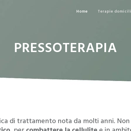
Home
Terapie domicili
PRESSOTERAPIA
ca di trattamento nota da molti anni. Non 
tico
, per
combattere la cellulite
e in ambi