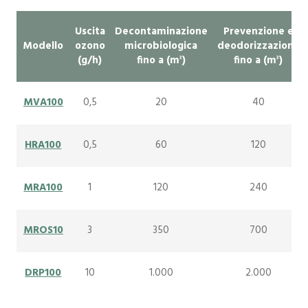
Uscita
Decontaminazione
Prevenzione e
Modello
ozono
microbiologica
deodorizzazione
(g/h)
fino a (m
)
fino a (m
)
3
3
MVA100
0,5
20
40
HRA100
0,5
60
120
MRA100
1
120
240
MROS10
3
350
700
DRP100
10
1.000
2.000