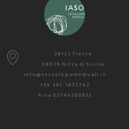
3 8 1 2 3 T r e n t o
9 8 0 2 6 N i z z a d i S i c i l i a
i n f o @ t e c n o l o g i e m e d i c a l i . i t
+ 3 9 3 9 1 . 1 8 7 3 7 4 2
P. i v a 0 3 7 4 6 3 0 0 8 3 3