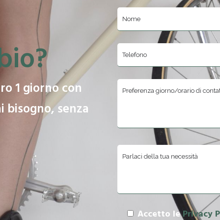
bio?
tro 1 giorno con
ai bisogno, senza
Si prega di lasciare vuo
Accetto le
Privacy 