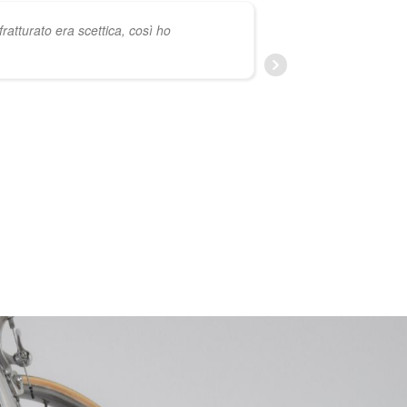
tturato era scettica, così ho
'arrivo , in t
RAFFA