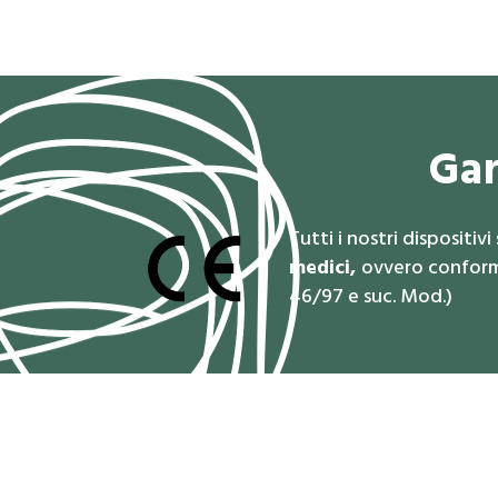
Gar
Tutti i nostri dispositiv
medici,
ovvero conformi
46/97 e suc. Mod.)