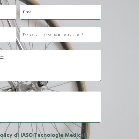
to questo campo.
Policy di IASO Tecnologie Medicali